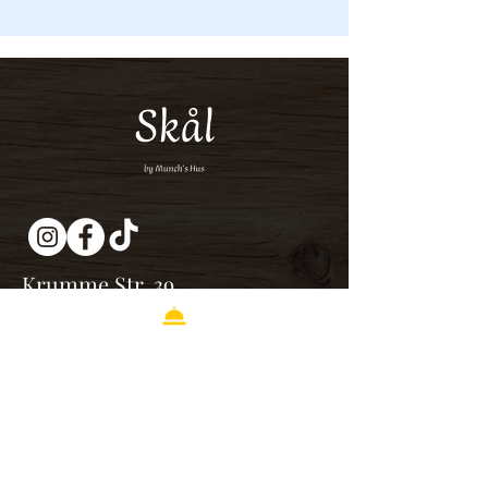
Krumme Str. 39
10627 Berlin-Charlottenburg
+49 30 339 30 708
Öffnungszeiten:
Di-Fr: 17 bis 23 Uhr
Sa: 10 bis 23 Uhr